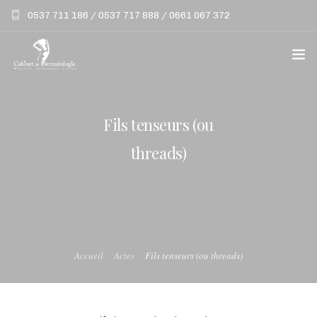
0537 711 186 / 0537 717 888 / 0661 067 372
LE CABINET
Fils tenseurs (ou
ACTES
threads)
LASERS
PATHOLOGIES
VIDÉOS
Accueil
Actes
Fils tenseurs (ou threads)
BLOG