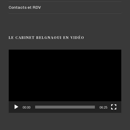
Contacts et RDV
LE CABINET BELGNAOUI EN VIDÉO
Lecteur
vidéo
00:00
06:25