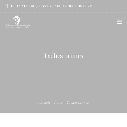
0537 711 186 / 0537 717 888 / 0661 067 372
LE CABINET
ACTES
Taches brunes
LASERS
PATHOLOGIES
VIDÉOS
Accueil
Actes
Taches brunes
BLOG