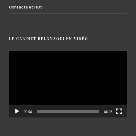
Contacts et RDV
LE CABINET BELGNAOUI EN VIDÉO
Lecteur
vidéo
00:00
06:25