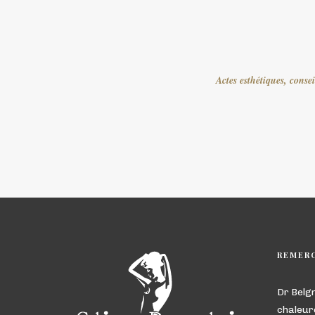
Actes esthétiques, conse
REMER
Dr Belg
chaleur