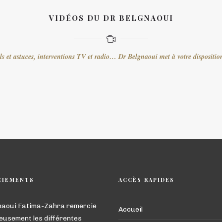
VIDÉOS DU DR BELGNAOUI
ils et astuces, interventions TV et radio… Dr Belgnaoui met à votre disposition
CIEMENTS
ACCÈS RAPIDES
naoui Fatima-Zahra remercie
Accueil
eusement les différentes