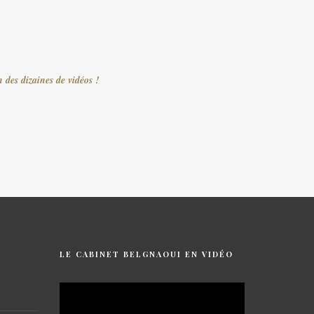
 des dizaines de vidéos !
LE CABINET BELGNAOUI EN VIDÉO
Lecteur
vidéo