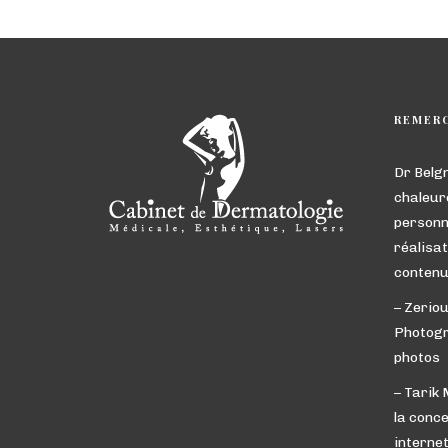
REMER
Dr Belg
chaleur
personn
réalisat
contenu
– Zeriou
Photogr
photos
– Tarik
la conce
interne