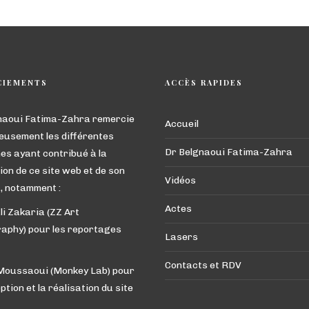
CIEMENTS
ACCÈS RAPIDES
naoui Fatima-Zahra remercie
Accueil
eusement les différentes
Dr Belgnaoui Fatima-Zahra
es ayant contribué à la
ion de ce site web et de son
Vidéos
, notamment :
Actes
li Zakaria (ZZ Art
aphy) pour les reportages
Lasers
Contacts et RDV
 Moussaoui (Monkey Lab) pour
ption et la réalisation du site
t