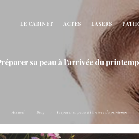
LE CABINET
ACTES
LASERS
PATH
Préparer sa peau à l’arrivée du printemp
Accueil
Blog
Préparer sa peau à l’arrivée du printemps