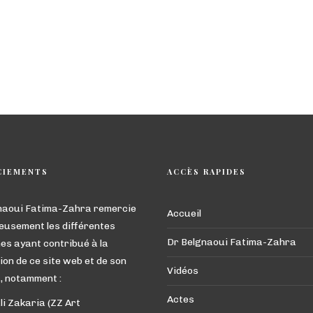
CIEMENTS
ACCÈS RAPIDES
naoui Fatima-Zahra remercie
Accueil
eusement les différentes
Dr Belgnaoui Fatima-Zahra
es ayant contribué à la
ion de ce site web et de son
Vidéos
, notamment :
Actes
li Zakaria (ZZ Art