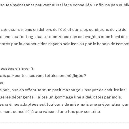
ques hydratants peuvent aussi être conseillés. Enfin, ne pas oubli
agressifs même en dehors de l’été et dans les conditions de vie de
s marches ou footings surtout en zones non ombragées et en bord de 
tentés par la douceur des rayons solaires ou par le besoin de remon
ressées en hiver ?
mais par contre souvent totalement négligés ?
ps:
is par jour en effectuant un petit massage. Essayez de réduire les
que les détergents. Faites un gommage une à deux fois par mois.
 des crèmes adaptées est toujours de mise mais une préparation pa
ement conseillé, à une raison d’une fois par semaine.