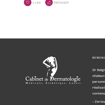
0
LIKE
PARTAGER
REMER
Dr Belg
chaleur
personn
réalisat
contenu
– Zeriou