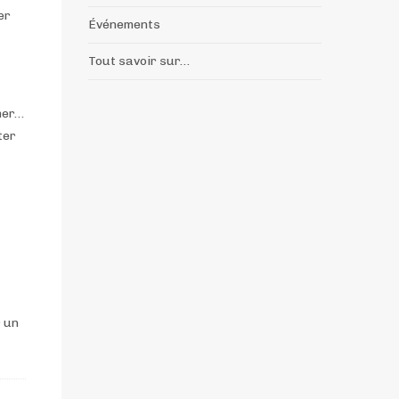
er
Événements
Tout savoir sur…
mer…
ter
r un