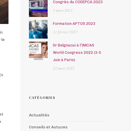
Congrès du CODEPCA 2023
3 mars 2023
Formation APTOS 2023
11 février 2023
Si
 le
Dr Belgnaoui à l’IMCAS
World Congress 2022 (3-5
Juin à Paris)
22 mars 2022
gs
CATÉGORIES
st
Actualités
e
Conseils et Astuces