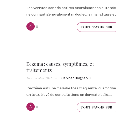
Les verrues sont de petites excroissances cutané
ne donnant généralement ni douleurs ni grattage e
0
TOUT SAVOIR SUR...
Eczema : causes, symptômes, et
traitements
16 novembre 2016
par
Cabinet Belgnaoui
L’eczéma est une maladie très fréquente, qui motive
un taux élevé de consultations en dermatologie….
0
TOUT SAVOIR SUR...