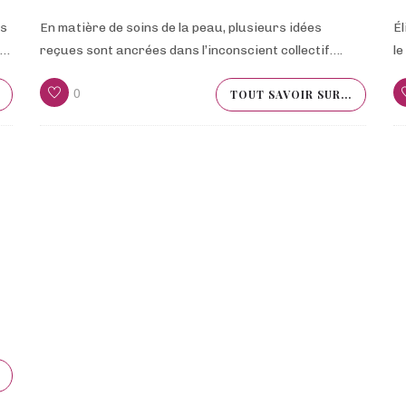
es
En matière de soins de la peau, plusieurs idées
Él
t…
reçues sont ancrées dans l’inconscient collectif….
le
0
TOUT SAVOIR SUR...