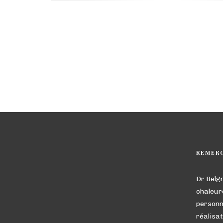
REMER
Dr Belg
chaleur
personn
réalisat