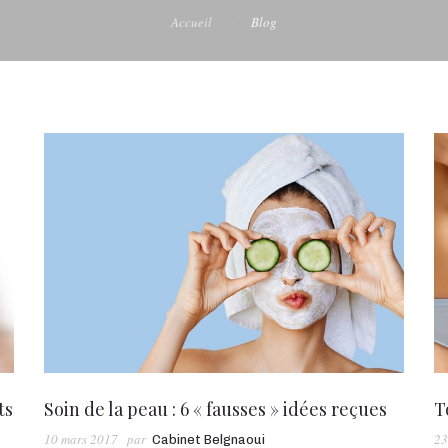
Accueil
Blog
ts
Soin de la peau : 6 « fausses » idées reçues
T
10 mars 2017
par
23
Cabinet Belgnaoui