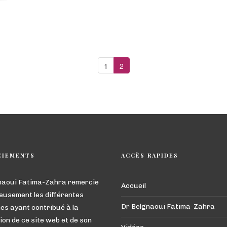
1
2
CIEMENTS
ACCÈS RAPIDES
naoui Fatima-Zahra remercie
Accueil
eusement les différentes
Dr Belgnaoui Fatima-Zahra
es ayant contribué à la
ion de ce site web et de son